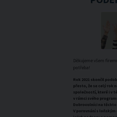
Děkujeme všem firemním
potřeba!
Rok 2021 skončil podo
přesto, že se celý rok 
společností, které i v
v rámci svého programu
Dobrovolníci na těchto
V porovnání s loňským 