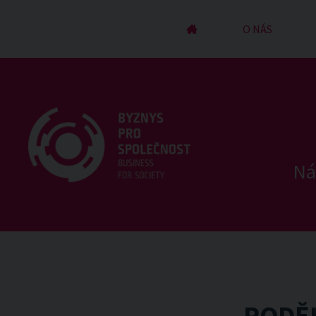
ÚVOD
O NÁS
Ná
PODĚK