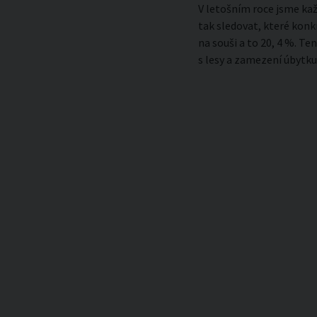
V letošním roce jsme kaž
tak sledovat, které konkr
na souši a to 20, 4 %. T
s lesy a zamezení úbytku 