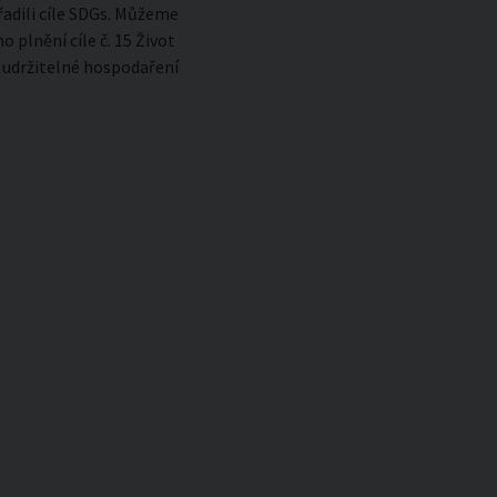
řadili cíle SDGs. Můžeme
 plnění cíle č. 15 Život
, udržitelné hospodaření