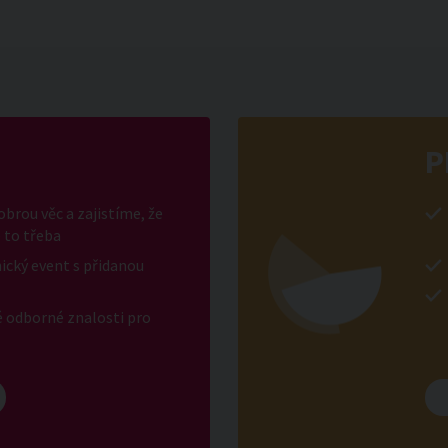
P
brou věc a zajistíme, že
 to třeba
ický event s přidanou
é odborné znalosti pro