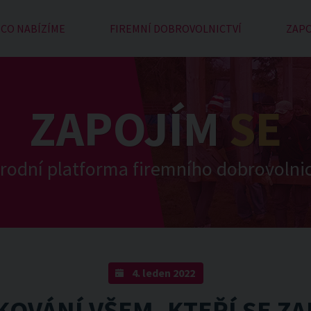
CO NABÍZÍME
FIREMNÍ DOBROVOLNICTVÍ
ZAPO
ZAPOJÍM
SE
rodní platforma firemního dobrovolnic
4. leden 2022
OVÁNÍ VŠEM, KTEŘÍ SE ZA