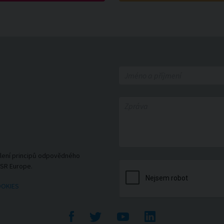
ílení principů odpovědného
CSR Europe.
OOKIES
Facebook
Twitte
YouTube
LinkedIn