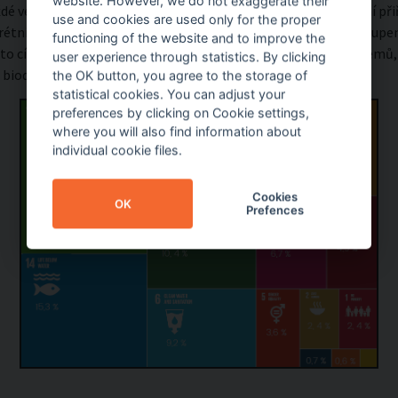
website. However, we do not exaggerate their
dé veřejně prospěšné organizaci podle její činnosti a zaměření při
use and cookies are used only for the proper
étní cíle dobrovolníci svou činnost podporují. Nejvíce je zastoupeno
functioning of the website and to improve the
ento cíl podporuje udržitelné využívání suchozemských ekosystémů
user experience through statistics. By clicking
biodiverzity.
the OK button, you agree to the storage of
statistical cookies. You can adjust your
preferences by clicking on Cookie settings,
where you will also find information about
individual cookie files.
Cookies
OK
Prefences