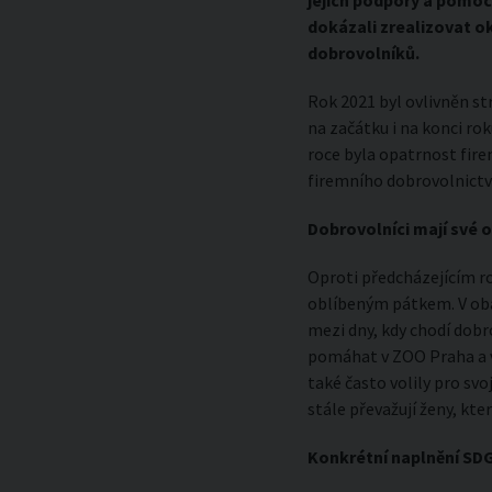
jejich podpory a pomoci
dokázali zrealizovat 
dobrovolníků.
Rok 2021 byl ovlivněn st
na začátku i na konci rok
roce byla opatrnost fir
firemního dobrovolnictví
Dobrovolníci mají své 
Oproti předcházejícím r
oblíbeným pátkem. V oba 
mezi dny, kdy chodí dobr
pomáhat v ZOO Praha a v
také často volily pro sv
stále převažují ženy, kte
Konkrétní naplnění SDG