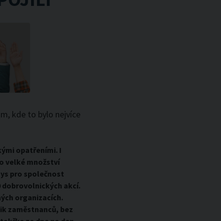
m, kde to bylo nejvíce
ými opatřeními. I
lo velké množství
nys pro společnost
 dobrovolnických akcí.
ných organizacích.
lik zaměstnanců, bez