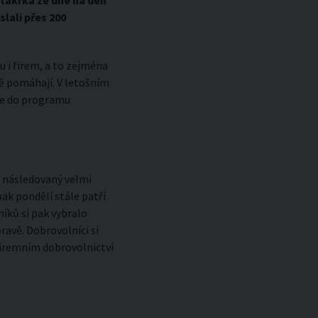
 takřka ze dne na den
ali přes 200
u i firem, a to zejména
ně pomáhají. V letošním
se do programu
 následovaný velmi
ak pondělí stále patří
íků si pak vybralo
avě. Dobrovolníci si
 firemním dobrovolnictví