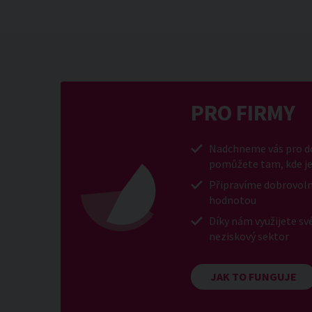
PRO FIRMY
Nadchneme vás pro do
pomůžete tam, kde je
Připravíme dobrovoln
hodnotou
Díky nám využijete sv
neziskový sektor
JAK TO FUNGUJE