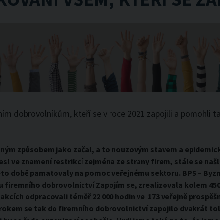
 dobrovolníkům, kteří se v roce 2021 zapojili a pomohli ta
bným způsobem jako začal, a to nouzovým stavem a epidemick
nesl ve znamení restrikcí zejména ze strany firem, stále se naš
 této době pamatovaly na pomoc veřejnému sektoru. BPS – Byz
 firemního dobrovolnictví Zapojím se, zrealizovala kolem 450
 akcích odpracovali téměř 22 000 hodin ve 173 veřejně prospěš
rokem se tak do firemního dobrovolnictví zapojilo dvakrát to