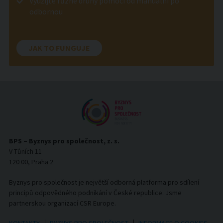
Využijte různé druhy pomoci od manuální po
odbornou
JAK TO FUNGUJE
BPS – Byznys pro společnost, z. s.
V Tůních 11
120 00, Praha 2
Byznys pro společnost je největší odborná platforma pro sdílení
principů odpovědného podnikání v České republice. Jsme
partnerskou organizací CSR Europe.