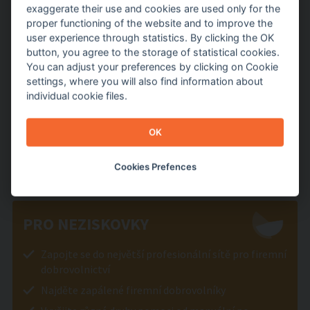
PRO FIRMY
exaggerate their use and cookies are used only for the
proper functioning of the website and to improve the
user experience through statistics. By clicking the OK
Nadchneme vás pro dobrou věc a zajistíme, že
button, you agree to the storage of statistical cookies.
pomůžete tam, kde je to třeba
You can adjust your preferences by clicking on Cookie
Připravíme dobrovolnický event s přidanou
settings, where you will also find information about
hodnotou
individual cookie files.
Díky nám využijete své odborné znalosti pro
neziskový sektor
OK
JAK TO FUNGUJE
Cookies Prefences
PRO NEZISKOVKY
Zapojte se do největší profesionální sítě pro firemní
dobrovolnictví
Najděte zapálené firemní dobrovolníky