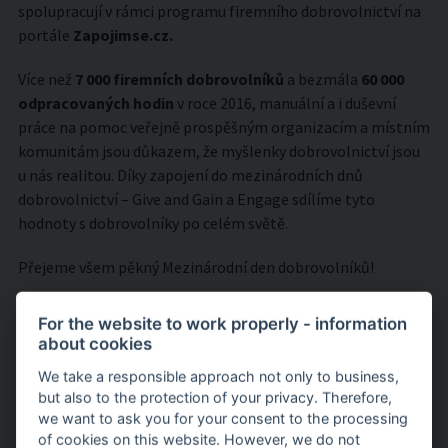
spolupracují v rámci programu firemního dobrovolnictví na
portále
Zapojimse.cz.
Více než
7 000 firemních dobrovolníků
a bezmála
60 000
odpracovaných hodin
v roce 2016, manuální a i duševní
práce na pomoc veřejně prospěšným organizacím a místním
komunitám jsou důkazem, že myšlenky dobrovolnictví jsou
u nás realitou. Díky zapojení do mezinárodních dnů
dobrovolnictví – Give and Gain a Engage sdílíme tyto
hodnoty s dobrovolníky po celém světě.
Přejeme všem pěkný Mezinárodní den dobrovolníků!
For the website to work properly - information
about cookies
We take a responsible approach not only to business,
but also to the protection of your privacy. Therefore,
we want to ask you for your consent to the processing
of cookies on this website. However, we do not