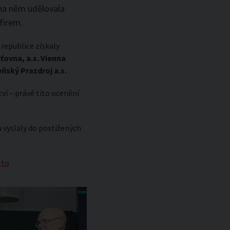
 na něm udělovala
firem.
republice získaly
ťovna, a.s. Vienna
ňský Prazdroj a.s.
í – právě tito ocenění
a vyslaly do postižených
-to