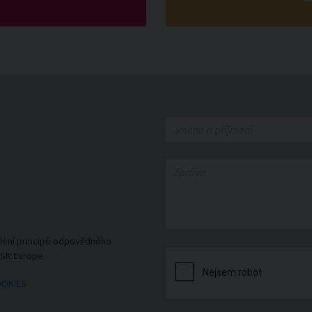
ílení principů odpovědného
CSR Europe.
OOKIES