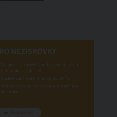
RO NEZISKOVKY
Zapojte se do největší profesionální sítě pro
firemní dobrovolnictví
Najděte zapálené firemní dobrovolníky
Využijte různé druhy pomoci od manuální po
odbornou
JAK TO FUNGUJE