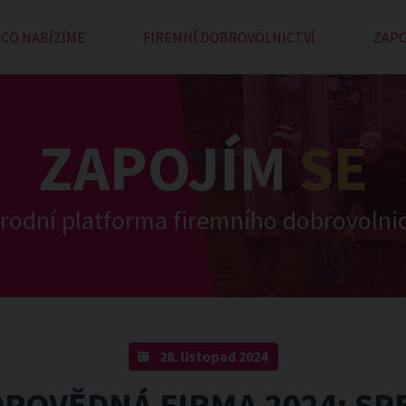
CO NABÍZÍME
FIREMNÍ DOBROVOLNICTVÍ
ZAPO
ZAPOJÍM
SE
rodní platforma firemního dobrovolnic
28. listopad 2024
POVĚDNÁ FIRMA 2024: SP