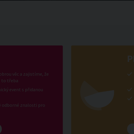
P
brou věc a zajistíme, že
 to třeba
ický event s přidanou
é odborné znalosti pro