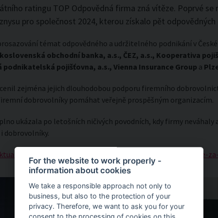
ikátního ratingu TOP Odpovědná firma zná vítěze. Poprvé se
yznysu pro společnost 2024, kterou získalo pět odpovědných 
prosazování témat odpovědného a udržitelného podnikání v České 
koslovenská obchodní banka, a.s., ČEZ, a.s., Kooperativa pojiš
 podnikatelská pojišťovna, a.s., Vienna Insurance Group
a
Plze
cenil zejména jejich dlouhodobou podporu firemního dobrovolnictv
 firemní dobrovolníky pomáhat veřejně prospěšným organizacím.
aplno ukázala po letošních ničivých povodních, kdy firmy neváhaly 
 i dobrovolníky.
/aktualita/odpovedne-firmy-pomahaji-pri-povodnich-dekujeme-za
For the website to work properly -
information about cookies
We take a responsible approach not only to
business, but also to the protection of your
privacy. Therefore, we want to ask you for your
consent to the processing of cookies on this