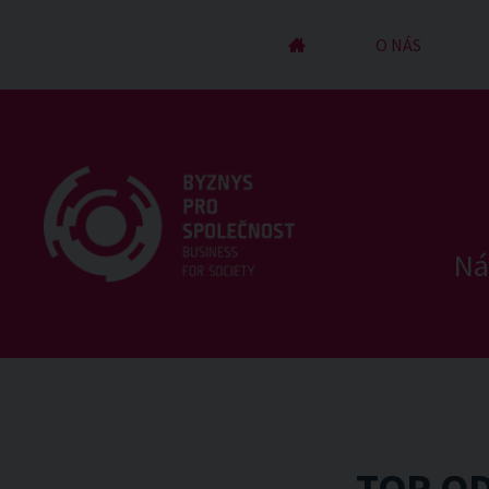
ÚVOD
O NÁS
Ná
TOP OD